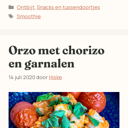
Categorieën
Ontbijt
,
Snacks en tussendoortjes
Tags
Smoothie
Orzo met chorizo
en garnalen
14 juli 2020
door
Hiske