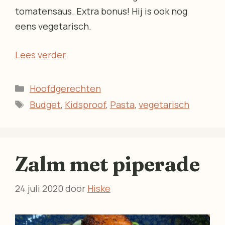
tomatensaus. Extra bonus! Hij is ook nog
eens vegetarisch.
Lees verder
Categorieën
Hoofdgerechten
Tags
Budget
,
Kidsproof
,
Pasta
,
vegetarisch
Zalm met piperade
24 juli 2020
door
Hiske