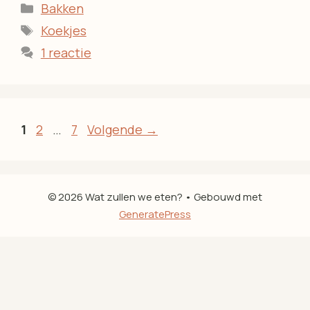
Categorieën
Bakken
Tags
Koekjes
1 reactie
Pagina
Pagina
Pagina
1
2
…
7
Volgende
→
© 2026 Wat zullen we eten?
• Gebouwd met
GeneratePress