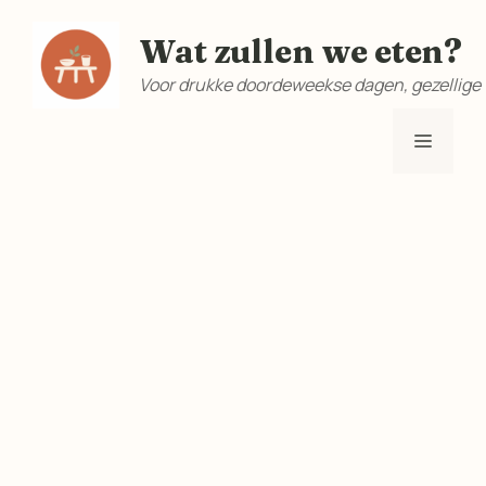
Ga
Wat zullen we eten?
naar
de
Voor drukke doordeweekse dagen, gezellige
inhoud
Menu