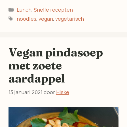
Categorieën
Lunch
,
Snelle recepten
Tags
noodles
,
vegan
,
vegetarisch
Vegan pindasoep
met zoete
aardappel
13 januari 2021
door
Hiske