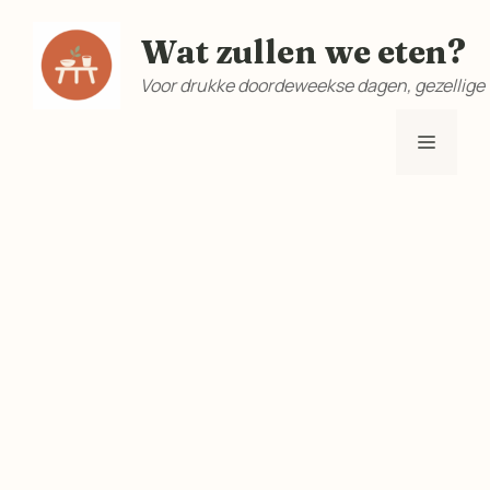
Ga
Wat zullen we eten?
naar
de
Voor drukke doordeweekse dagen, gezellige
inhoud
Menu