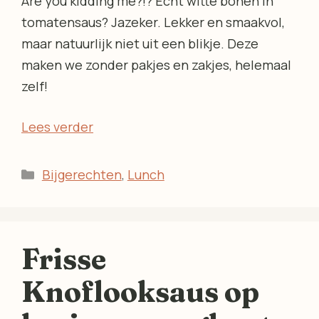
Are you kidding me?!? Echt witte bonen in
tomatensaus? Jazeker. Lekker en smaakvol,
maar natuurlijk niet uit een blikje. Deze
maken we zonder pakjes en zakjes, helemaal
zelf!
Lees verder
Categorieën
Bijgerechten
,
Lunch
Frisse
Knoflooksaus op