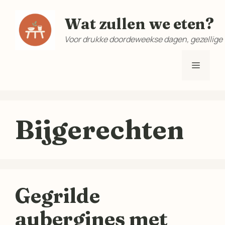
Ga
Wat zullen we eten?
naar
de
Voor drukke doordeweekse dagen, gezellige
inhoud
Menu
Bijgerechten
Gegrilde
aubergines met