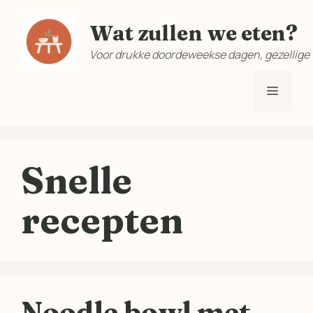
Ga
Wat zullen we eten?
naar
de
Voor drukke doordeweekse dagen, gezellige
inhoud
Menu
Snelle
recepten
Noodle bowl met