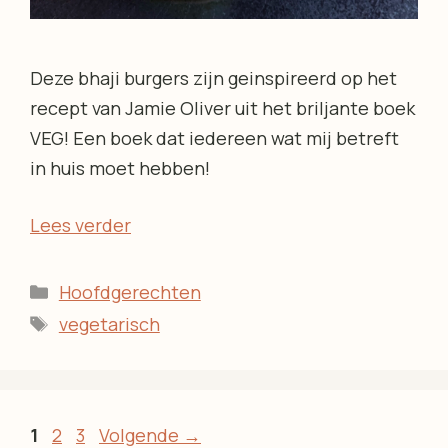
Deze bhaji burgers zijn geinspireerd op het
recept van Jamie Oliver uit het briljante boek
VEG! Een boek dat iedereen wat mij betreft
in huis moet hebben!
Lees verder
Categorieën
Hoofdgerechten
Tags
vegetarisch
Pagina
Pagina
Pagina
1
2
3
Volgende
→