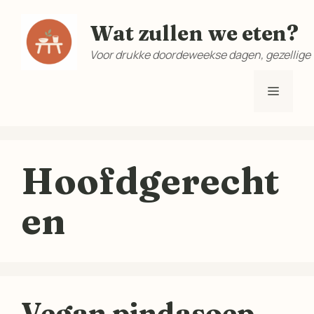
Ga
Wat zullen we eten?
naar
de
Voor drukke doordeweekse dagen, gezellige
inhoud
Menu
Hoofdgerecht
en
Vegan pindasoep