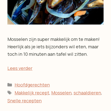
Mosselen zijn super makkelijk om te maken!
Heerlijk als je iets bijzonders wil eten, maar
toch in 10 minuten aan tafel wil zitten.
Lees verder
Categorieën
Hoofdgerechten
Tags
Makkelijk recept
,
Mosselen
,
schaaldieren
,
Snelle recepten