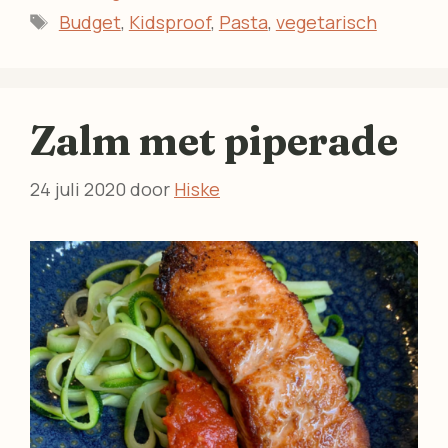
Tags
Budget
,
Kidsproof
,
Pasta
,
vegetarisch
Zalm met piperade
24 juli 2020
door
Hiske