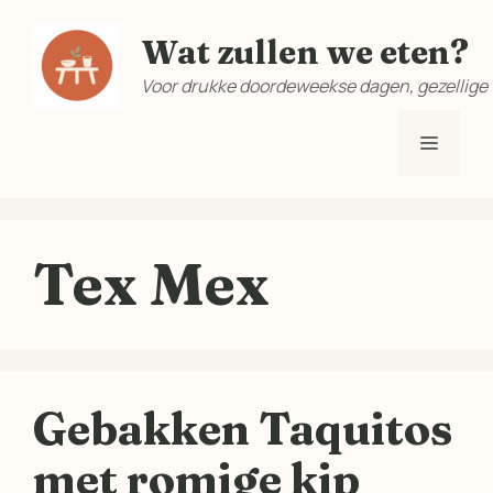
Ga
Wat zullen we eten?
naar
de
Voor drukke doordeweekse dagen, gezellige
inhoud
Menu
Tex Mex
Gebakken Taquitos
met romige kip