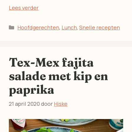
Lees verder
Categorieën
Hoofdgerechten
,
Lunch
,
Snelle recepten
Tex-Mex fajita
salade met kip en
paprika
21 april 2020
door
Hiske