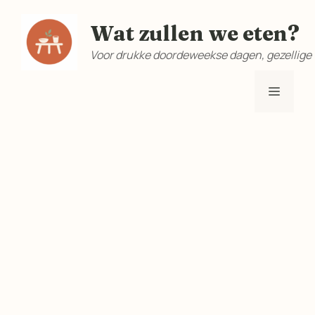
Ga
Wat zullen we eten?
naar
de
Voor drukke doordeweekse dagen, gezellige
inhoud
Menu