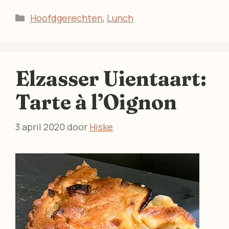
Categorieën
Hoofdgerechten
,
Lunch
Elzasser Uientaart:
Tarte à l’Oignon
3 april 2020
door
Hiske