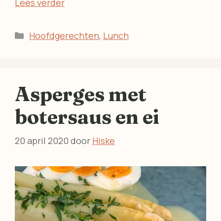
Lees verder
Categorieën
Hoofdgerechten
,
Lunch
Asperges met
botersaus en ei
20 april 2020
door
Hiske