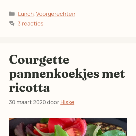
Categorieën
Lunch
,
Voorgerechten
3 reacties
Courgette
pannenkoekjes met
ricotta
30 maart 2020
door
Hiske