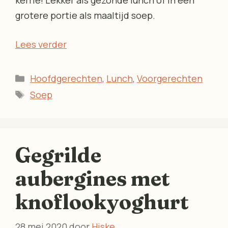
kerrie! Lekker als gezonde lunch of in een
grotere portie als maaltijd soep.
Lees verder
Categorieën
Hoofdgerechten
,
Lunch
,
Voorgerechten
Tags
Soep
Gegrilde
aubergines met
knoflookyoghurt
28 mei 2020
door
Hiske