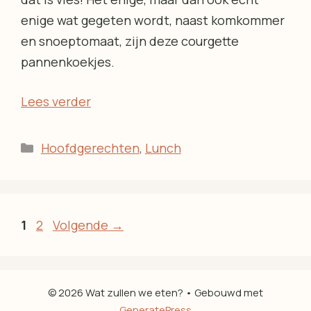
enige wat gegeten wordt, naast komkommer
en snoeptomaat, zijn deze courgette
pannenkoekjes.
Lees verder
Categorieën
Hoofdgerechten
,
Lunch
Pagina
Pagina
1
2
Volgende
→
© 2026 Wat zullen we eten?
• Gebouwd met
GeneratePress