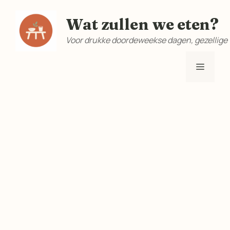
Ga
Wat zullen we eten?
naar
de
Voor drukke doordeweekse dagen, gezellige
inhoud
Menu