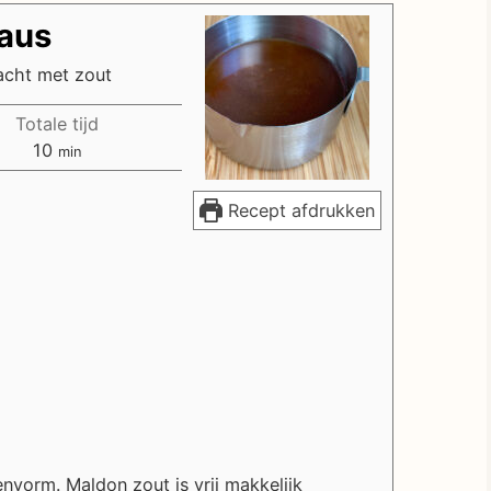
aus
acht met zout
Totale tijd
minuten
10
min
Recept afdrukken
nvorm. Maldon zout is vrij makkelijk