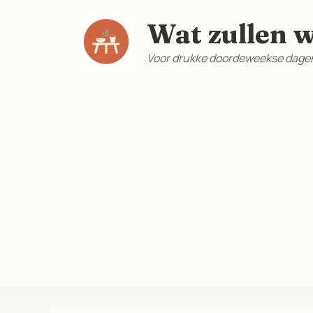
Ga
Wat zullen w
naar
de
Voor drukke doordeweekse dagen
inhoud