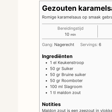
Gezouten karamels
Romige karamelsaus op smaak gebr
Bereidingstijd
minuten
10
min
Gang:
Nagerecht
Servings:
6
Ingrediënten
1
el
Keukenstroop
50
gr
Suiker
50
gr
Bruine suiker
50
gr
Roomboter
100
ml
Slagroom
1
tl
maldon zout
Notities
Maldon zout is een zeezout in vlokke