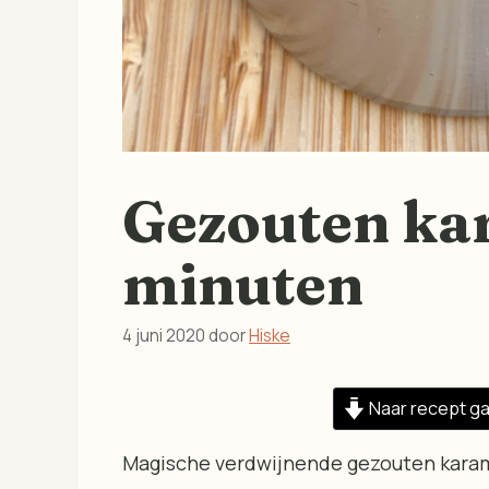
Gezouten ka
minuten
4 juni 2020
door
Hiske
Naar recept g
Magische verdwijnende gezouten karamels