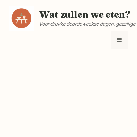
Ga
Wat zullen we eten?
naar
de
Voor drukke doordeweekse dagen, gezellige
inhoud
Menu