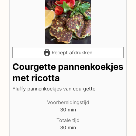
Recept afdrukken
Courgette pannenkoekjes
met ricotta
Fluffy pannenkoekjes van courgette
Voorbereidingstijd
minuten
30
min
Totale tijd
minuten
30
min