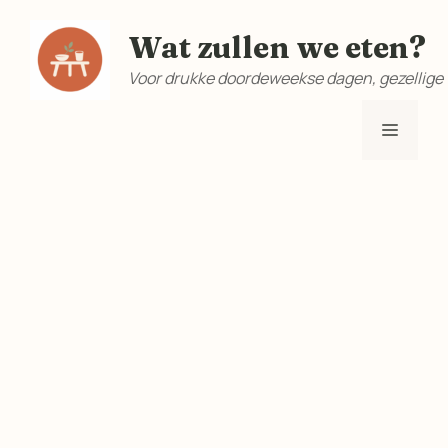
Ga
Wat zullen we eten?
naar
de
Voor drukke doordeweekse dagen, gezellige
inhoud
Menu