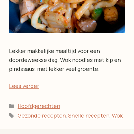
Lekker makkelijke maaltijd voor een
doordeweekse dag. Wok noodles met kip en
pindasaus, met lekker veel groente.
Lees verder
Categorieën
Hoofdgerechten
Tags
Gezonde recepten
,
Snelle recepten
,
Wok