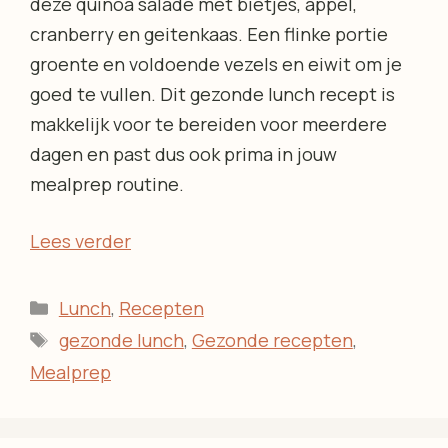
deze quinoa salade met bietjes, appel,
cranberry en geitenkaas. Een flinke portie
groente en voldoende vezels en eiwit om je
goed te vullen. Dit gezonde lunch recept is
makkelijk voor te bereiden voor meerdere
dagen en past dus ook prima in jouw
mealprep routine.
Lees verder
Categorieën
Lunch
,
Recepten
Tags
gezonde lunch
,
Gezonde recepten
,
Mealprep