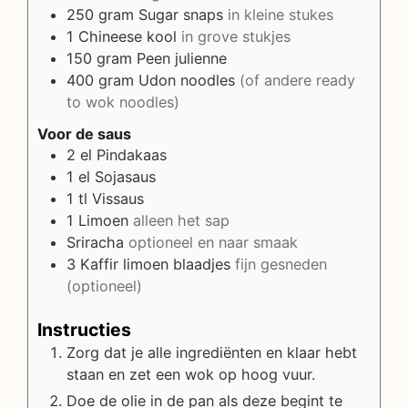
250
gram
Sugar snaps
in kleine stukes
1
Chineese kool
in grove stukjes
150
gram
Peen julienne
400
gram
Udon noodles
(of andere ready
to wok noodles)
Voor de saus
2
el
Pindakaas
1
el
Sojasaus
1
tl
Vissaus
1
Limoen
alleen het sap
Sriracha
optioneel en naar smaak
3
Kaffir limoen blaadjes
fijn gesneden
(optioneel)
Instructies
Zorg dat je alle ingrediënten en klaar hebt
staan en zet een wok op hoog vuur.
Doe de olie in de pan als deze begint te