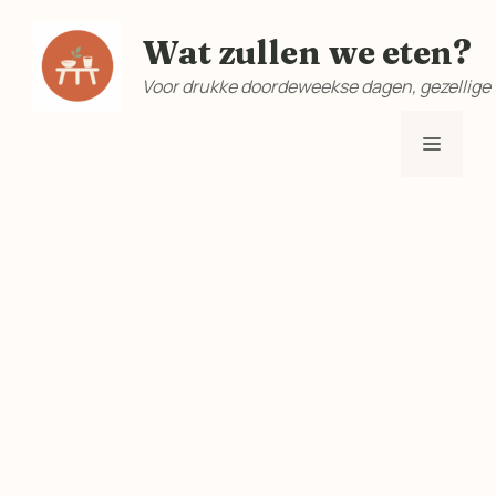
Ga
Wat zullen we eten?
naar
de
Voor drukke doordeweekse dagen, gezellige
inhoud
Menu