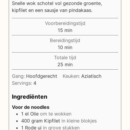
Snelle wok schotel vol gezonde groente,
kipfilet en een sausje van pindakaas.
Voorbereidingstijd
minuten
15
min
Bereidingstijd
minuten
10
min
Totale tijd
minuten
25
min
Gang:
Hoofdgerecht
Keuken:
Aziatisch
Servings:
4
Ingrediënten
Voor de noodles
1
el
Olie
om te wokken
400
gram
Kipfilet
in kleine blokjes
1
Rode ui
in grove stukken