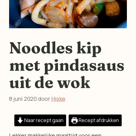
Noodles kip
met pindasaus
uit de wok
8 juni 2020
door
Hiske
Naar recept gaan
Recept afdrukken
Lekker makkelijke maaltijd voor een