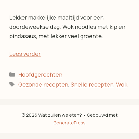
Lekker makkelijke maaltijd voor een
doordeweekse dag. Wok noodles met kip en
pindasaus, met lekker veel groente.
Lees verder
Categorieën
Hoofdgerechten
Tags
Gezonde recepten
,
Snelle recepten
,
Wok
© 2026 Wat zullen we eten?
• Gebouwd met
GeneratePress