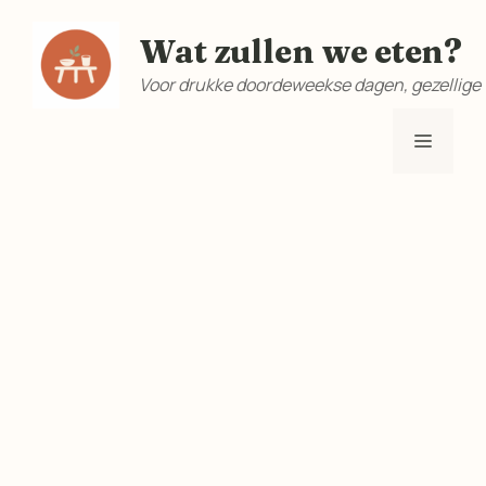
Ga
Wat zullen we eten?
naar
de
Voor drukke doordeweekse dagen, gezellige
inhoud
Menu