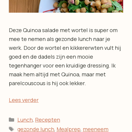
Deze Quinoa salade met wortel is super om
mee te nemen als gezonde lunch naar je
werk. Door de wortel en kikkererwten vult hij
goed en de dadels zijn een mooie
tegenhanger voor een kruidige dressing. Ik
maak hem altijd met Quinoa, maar met
parelcouscous is hij ook lekker.
Lees verder
Categorieën
Lunch
,
Recepten
Tags
gezonde lunch
,
Mealprep
,
meeneem