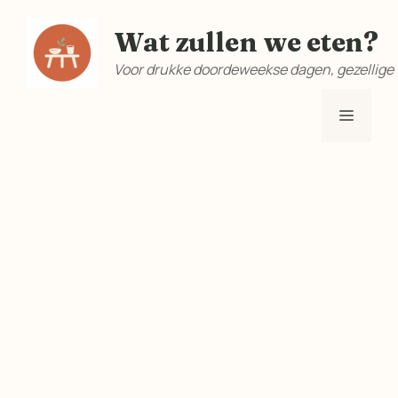
Ga
Wat zullen we eten?
naar
de
Voor drukke doordeweekse dagen, gezellige
inhoud
Menu