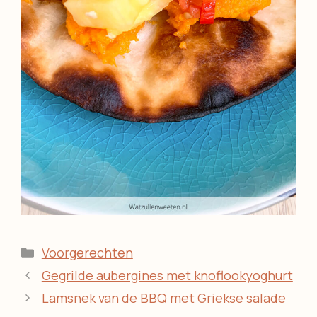
Categorieën
Voorgerechten
Gegrilde aubergines met knoflookyoghurt
Lamsnek van de BBQ met Griekse salade