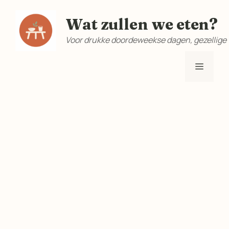
Ga
Wat zullen we eten?
naar
de
Voor drukke doordeweekse dagen, gezellige
inhoud
Menu