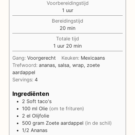
Voorbereidingstijd
uur
1
uur
Bereidingstijd
minuten
20
min
Totale tijd
uur
minuten
1
uur
20
min
Gang:
Voorgerecht
Keuken:
Mexicaans
Trefwoord:
ananas, salsa, wrap, zoete
aardappel
Servings:
4
Ingrediënten
2
Soft taco's
100
ml
Olie
(om te frituren)
2
el
Olijfolie
500
gram
Zoete aardappel
(in de schil)
1/2
Ananas